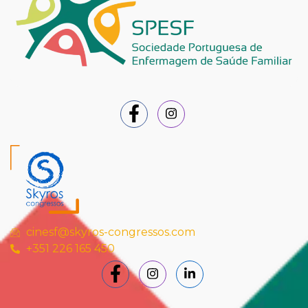
cinesf@skyros-congressos.com
+351 226 165 450