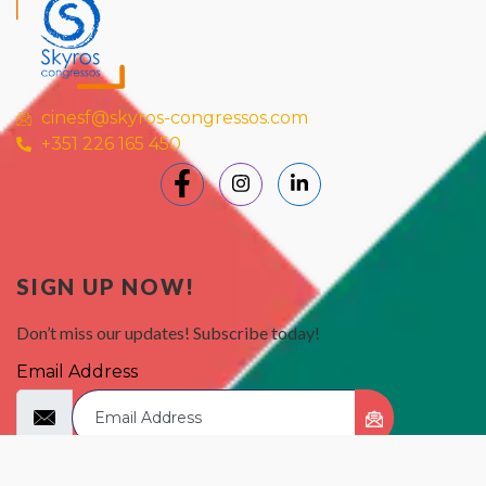
cinesf@skyros-congressos.com
+351 226 165 450
SIGN UP NOW!
Don’t miss our updates! Subscribe today!
Email Address
.